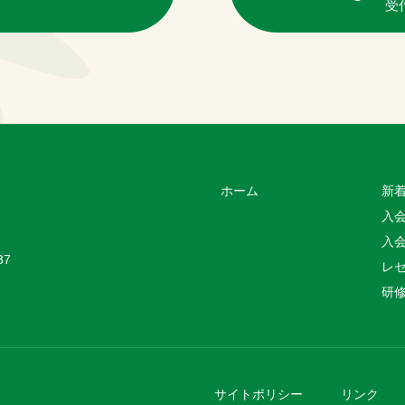
受付
ホーム
新
入
入
37
レ
研
サイトポリシー
リンク