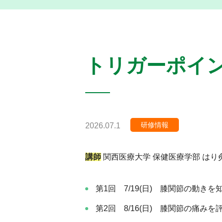
トリガーポイント
研修情報
投
2026.07.1
カ
稿
テ
講師
関西医療大学 保健医療学部 はり
日
ゴ
:
リ
第1回 7/19(日) 膝関節の動
ー
:
第2回 8/16(日) 膝関節の痛み