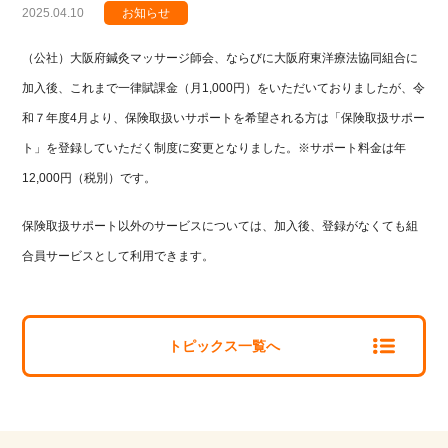
投
2025.04.10
カ
お知らせ
稿
テ
（公社）大阪府鍼灸マッサージ師会、ならびに大阪府東洋療法協同組合に
日
ゴ
:
リ
加入後、これまで一律賦課金（月1,000円）をいただいておりましたが、令
ー
和７年度4月より、保険取扱いサポートを希望される方は「保険取扱サポー
:
ト」を登録していただく制度に変更となりました。※サポート料金は年
12,000円（税別）です。
保険取扱サポート以外のサービスについては、加入後、登録がなくても組
合員サービスとして利用できます。
トピックス一覧へ